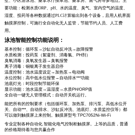
墅、小区游泳池、桑拿水疗按摩池、桑拿房、蒸气房等多地点。主
要功能：检测水质
、
、水的温度、臭气、室内空气的温度、
ORP
pH
湿度、投药等各种数据通过
计算输出到各个设备，且用人机界面
PLC
触摸屏控制，可施行全自动化无人监管，节能节约人员、人工费
用。
泳池智能控制功能说明：
基本控制：循环泵
→
沙缸自动反冲洗
→
故障报警
水质检测：投药泵（絮凝剂、消毒氯、
PH
剂）
臭氧消毒：臭氧发生器
→
臭氧报警
离子消毒：铜银离子发生器启停
温度控制：池水温度设定
→
加热泵
→
电动阀
水位控制：高中低水位报警
→
自动排水***功能
池底灯光：时段控制节能环保
显示功能：池水温度
→
温湿度
→
水质
PH/ORP
值
全自动一键无人管理模式：自动开关机运行。
能把所有的控制要求（包括循环泵、加热泵、排污泵、高低水位开
关、自动***、自动排水、沙缸反冲洗、池底灯、水质监控仪等）都
可以做到触摸屏上来控制。触摸屏型号:TPC7052Ni-Wi-Fi
专业定制各种自动化.智能化电气控制柜触摸屏。上等的品质，普通
的价格期待着与您共赢合作