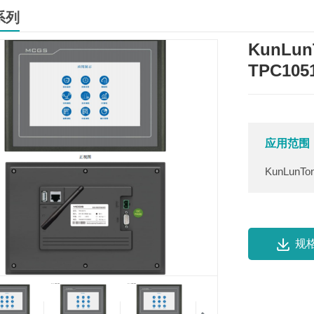
系列
KunLu
TPC105
应用范围
KunLunT
规