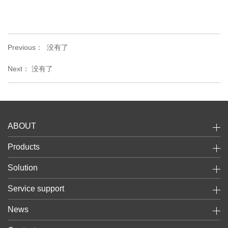
Previous：
没有了
Next：
没有了
ABOUT
Products
Solution
Service support
News